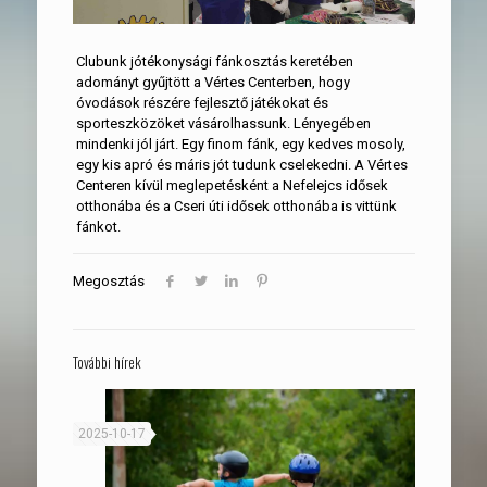
Clubunk jótékonysági fánkosztás keretében
adományt gyűjtött a Vértes Centerben, hogy
óvodások részére fejlesztő játékokat és
sporteszközöket vásárolhassunk. Lényegében
mindenki jól járt. Egy finom fánk, egy kedves mosoly,
egy kis apró és máris jót tudunk cselekedni. A Vértes
Centeren kívül meglepetésként a Nefelejcs idősek
otthonába és a Cseri úti idősek otthonába is vittünk
fánkot.
Megosztás
További hírek
2025-10-17