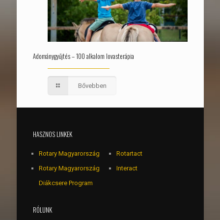
Adománygyűjtés – 100 alkalom lovasterápia
Bővebben
HASZNOS LINKEK
Rotary Magyarország
Rotartact
Rotary Magyarország
Interact
Diákcsere Program
RÓLUNK