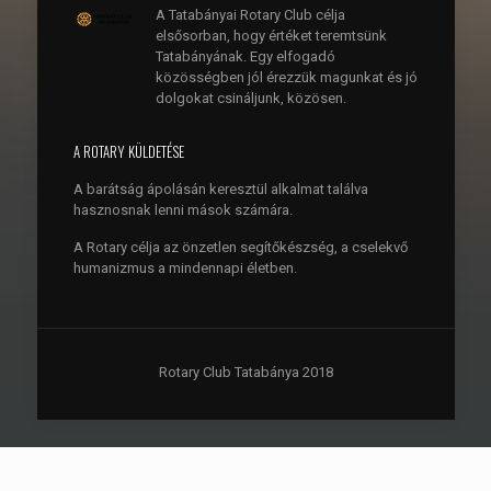
A Tatabányai Rotary Club célja
elsősorban, hogy értéket teremtsünk
Tatabányának. Egy elfogadó
közösségben jól érezzük magunkat és jó
dolgokat csináljunk, közösen.
A ROTARY KÜLDETÉSE
A barátság ápolásán keresztül alkalmat találva
hasznosnak lenni mások számára.
A Rotary célja az önzetlen segítőkészség, a cselekvő
humanizmus a mindennapi életben.
Rotary Club Tatabánya 2018