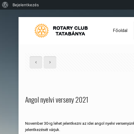
WordPress,
Bejelentkezés
a
csodás
Főoldal
Angol nyelvi verseny 2021
November 30-ig lehet jelentkezni az idei angol nyelvi versenyün
jelentkezését várjuk.