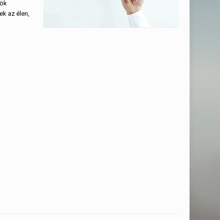
rök
k az élen,