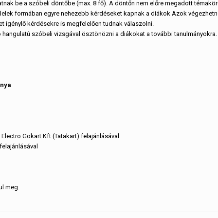
hatnak be a szóbeli döntőbe (max. 8 fő). A döntőn nem előre megadott témakö
felelek formában egyre nehezebb kérdéseket kapnak a diákok Azok végezhetne
t igénylő kérdésekre is megfelelően tudnak válaszolni.
 hangulatú szóbeli vizsgával ösztönözni a diákokat a további tanulmányokra.
ánya
 Electro Gokart Kft (Tatakart) felajánlásával
felajánlásával
ul meg.