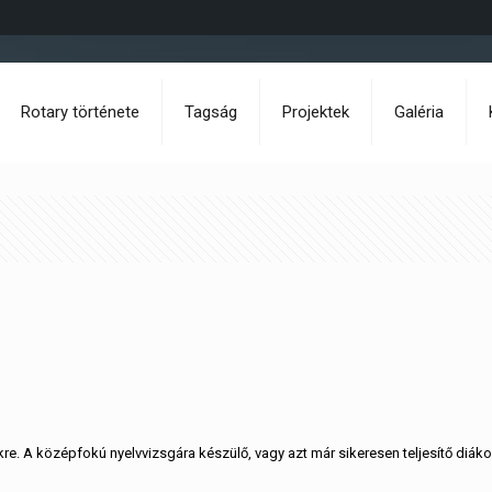
Rotary története
Tagság
Projektek
Galéria
kre. A középfokú nyelvvizsgára készülő, vagy azt már sikeresen teljesítő diák