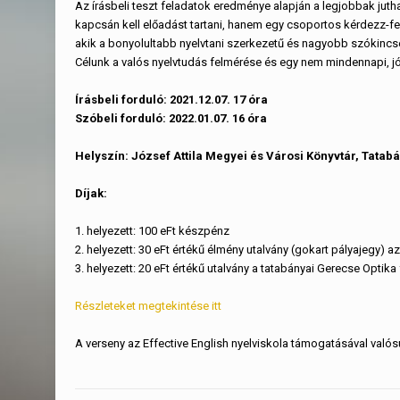
Az írásbeli teszt feladatok eredménye alapján a legjobbak jut
kapcsán kell előadást tartani, hanem egy csoportos kérdezz-
akik a bonyolultabb nyelvtani szerkezetű és nagyobb szókincse
Célunk a valós nyelvtudás felmérése és egy nem mindennapi, jó
Írásbeli forduló: 2021.12.07. 17 óra
Szóbeli forduló: 2022.01.07. 16 óra
Helyszín: József Attila Megyei és Városi Könyvtár, Tatab
Díjak:
1. helyezett: 100 eFt készpénz
2. helyezett: 30 eFt értékű élmény utalvány (gokart pályajegy) az
3. helyezett: 20 eFt értékű utalvány a tatabányai Gerecse Optika 
Részleteket megtekintése itt
A verseny az Effective English nyelviskola támogatásával valós