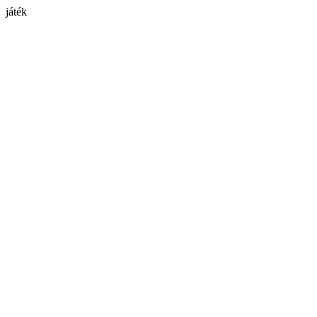
játék